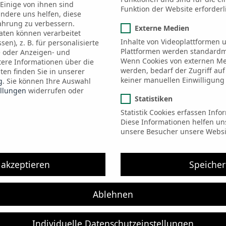
 Einige von ihnen sind
Funktion der Website erforderl
andere uns helfen, diese
ahrung zu verbessern.
Externe Medien
ten können verarbeitet
Inhalte von Videoplattformen 
sen), z. B. für personalisierte
Plattformen werden standardmä
gelesen und stimme zu.
e oder Anzeigen- und
Wenn Cookies von externen Me
tere Informationen über die
werden, bedarf der Zugriff auf
en finden Sie in unserer
keiner manuellen Einwilligung
g
.
Sie können Ihre Auswahl
ellungen
widerrufen oder
Anti-Roboter-Verifizierung
Statistiken
Hier klicken
Statistik Cookies erfassen Inf
Diese Informationen helfen un
unsere Besucher unsere Websi
 akzeptieren
Speiche
Ablehnen
Individuelle Datenschutzeinstellungen