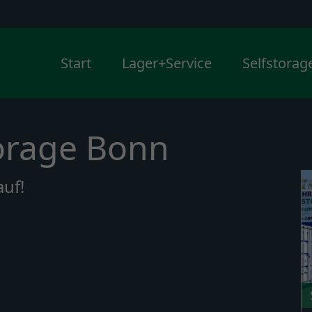
Start
Lager+Service
Selfstorag
torage Bonn
uf!