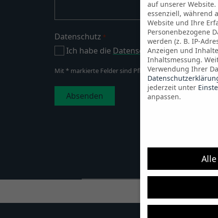
auf unserer Website.
essenziell, während 
Website und Ihre Erf
Personenbezogene Da
Datenschutz
*
werden (z. B. IP-Adres
Ich habe die
Datenschutzbestimmungen
Anzeigen und Inhalt
Inhaltsmessung.
Wei
Verwendung Ihrer Dat
Mit * markierte Felder sind Pflichtfelder.
Datenschutzerklärun
jederzeit unter
Einst
anpassen.
Alle