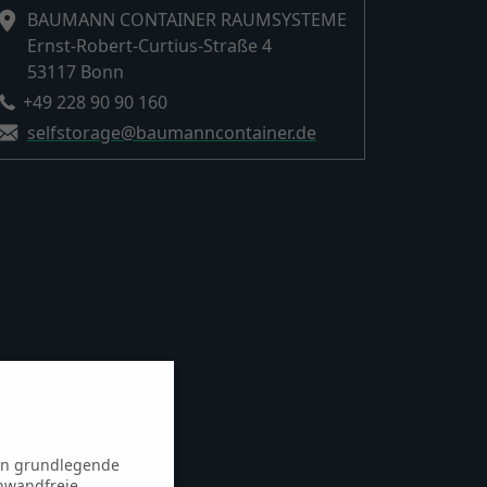
BAUMANN CONTAINER RAUMSYSTEME
Ernst-Robert-Curtius-Straße 4
53117
Bonn
+49 228 90 90 160
selfstorage@baumanncontainer.de
hen grundlegende
inwandfreie