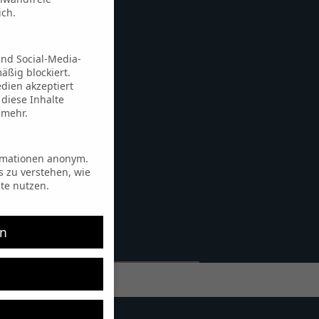
ich.
und Social-Media-
ßig blockiert.
dien akzeptiert
 diese Inhalte
 mehr.
ormationen anonym.
s zu verstehen, wie
te nutzen.
rn