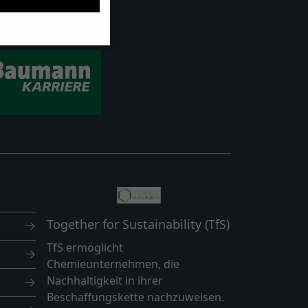
sind essenziell,
nbezogene Daten
nhalte oder Anzeigen-
ie in unserer
gung zu ganzen
te Cookies
Zurück
Together for Sustainability (TfS)
TfS ermöglicht
r Website erforderlich.
Chemieunternehmen, die
Nachhaltigkeit in ihrer
Beschaffungskette nachzuweisen.
Externe Medien