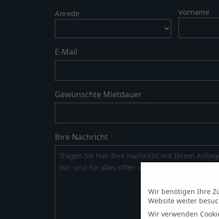
Vorname
Anrede
E-Mail
*
Gewünschte Mietdauer
*
Ihre Nachricht
*
Wir benötigen Ihre Z
Website weiter besu
Wir verwenden Cooki