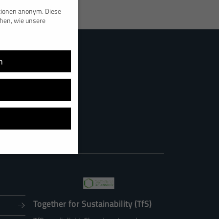
ationen anonym. Diese
ehen, wie unsere
n
ell, während andere uns
 werden (z. B. IP-
 Informationen über die
Together for Sustainability (TfS)
n Kategorien geben oder