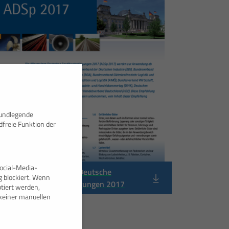
rundlegende
dfreie Funktion der
ocial-Media-
Allgemeine Deutsche
 blockiert. Wenn
Spediteurbedingungen 2017
tiert werden,
e keiner manuellen