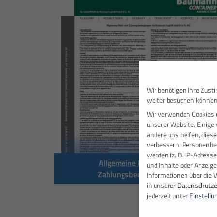
Wir benötigen Ihre Zust
weiter besuchen können
Wir verwenden Cookies 
unserer Website. Einige 
andere uns helfen, diese
verbessern.
Personenbez
werden (z. B. IP-Adressen
Allgemeine Miet- und
und Inhalte oder Anzeig
Zahlungsbedingungen
Informationen über die 
in unserer
Datenschutze
jederzeit unter
Einstellu