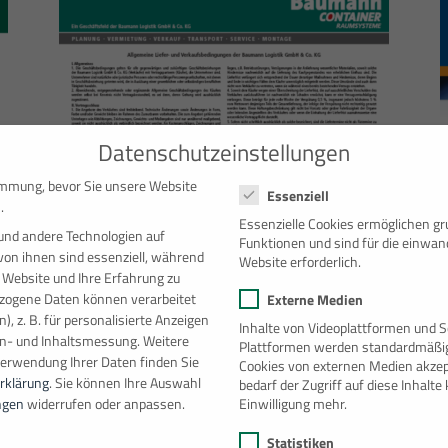
Datenschutzeinstellungen
Datenschutzeinstellungen
immung, bevor Sie unsere Website
Essenziell
.
Essenzielle Cookies ermöglichen g
und andere Technologien auf
Funktionen und sind für die einwan
von ihnen sind essenziell, während
Website erforderlich.
 Website und Ihre Erfahrung zu
ogene Daten können verarbeitet
Externe Medien
), z. B. für personalisierte Anzeigen
Inhalte von Videoplattformen und S
Allgemeine Liefer- und
en- und Inhaltsmessung.
Weitere
Plattformen werden standardmäßig
Verkaufsbedingungen
Verwendung Ihrer Daten finden Sie
Cookies von externen Medien akzep
rklärung
.
Sie können Ihre Auswahl
bedarf der Zugriff auf diese Inhalt
Einwilligung mehr.
ngen
widerrufen oder anpassen.
Statistiken