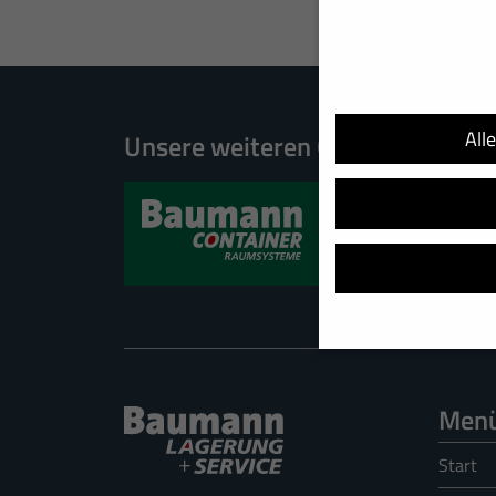
All
Unsere weiteren Geschäftsberei
Wir verwenden Cookies u
helfen, diese Website un
Men
Adressen), z. B. für per
Verwendung Ihrer Daten 
Start
Hier finden Sie eine Übe